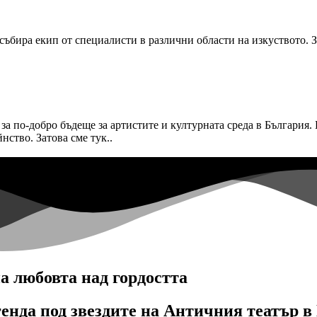
ъбира екип от специалисти в различни области на изкуството. З
 за по-добро бъдеще за артистите и културната среда в България
нство. Затова сме тук..
а любовта над гордостта
генда под звездите на Античния театър 