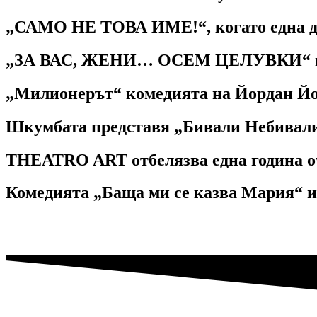
„САМО НЕ ТОВА ИМЕ!“, когато една ду
„ЗА ВАС, ЖЕНИ… ОСЕМ ЦЕЛУВКИ“ във В
„Милионерът“ комедията на Йордан Й
Шкумбата представя „Бивали Небивали
THEATRO ART отбелязва една година от
Комедията „Баща ми се казва Мария“ и