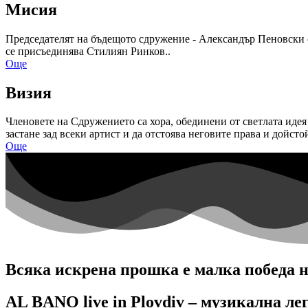
Мисия
Председателят на бъдещото сдружение - Александър Пеновски с
се присъединява Стилиян Ринков..
Още
Визия
Членовете на Сдружението са хора, обединени от светлата идея
застане зад всеки артист и да отстоява неговите права и дойстой
Още
Всяка искрена прошка е малка победа н
AL BANO live in Plovdiv – музикална ле