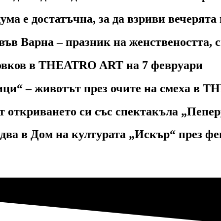
ма е достатъчна, за да взриви вечерят
арна – празник на женствеността, сме
овков в THEATRO ART на 7 февруари
ци“ – животът през очите на смеха в 
 откриването си със спектакъла „Пепер
два в Дом на културата „Искър“ през фе