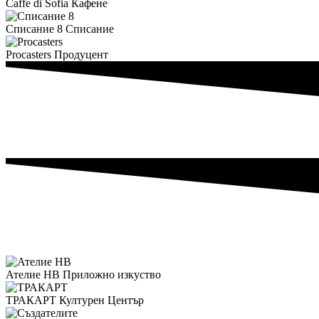
Caffe di Sofia
Кафене
Списание 8
Списание
Procasters
Продуцент
Ателие НВ
Приложно изкуство
ТРАКАРТ
Културен Център