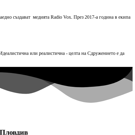
аедно създават медията Radio Vox. През 2017-а година в екипа
. Идеалистична или реалистична - целта на Сдружението е да
в Пловдив