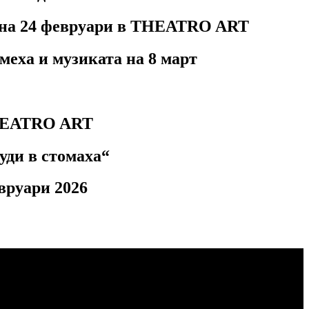
а на 24 февруари в THEATRO ART
ха и музиката на 8 март
THEATRO ART
уди в стомаха“
вруари 2026