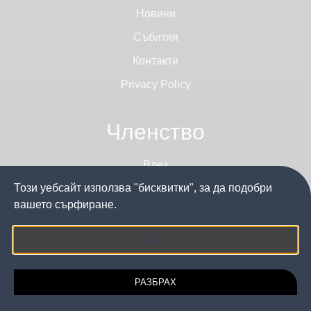
Новини
Събития
Контакти
Privacy Policy
Членство
Влез
Този уебсайт използва "бисквитки", за да подобри
Стани член
вашето сърфиране.
ОЩЕ
Последвайте ни
РАЗБРАХ
2026 © Сдружение "Артистичен глас". Всички права са запазени.