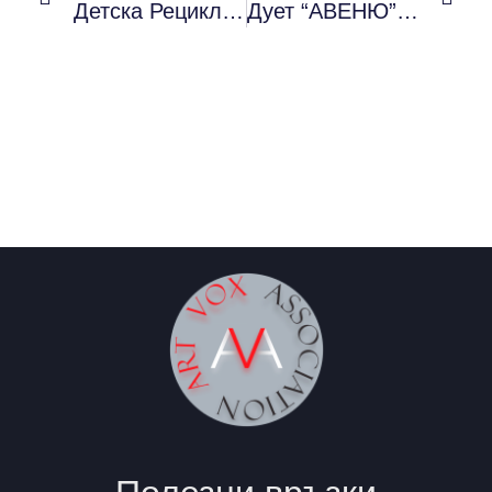
Детска Рециклираща Работилница 2 В Ателие ”НВ” На 18 Януари
Дует “АВЕНЮ” Се Завръща На Клубната Сцена В София На 21 Февруари