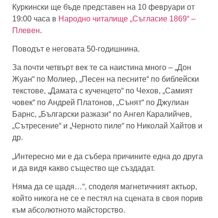
Куркински ще бъде представен на 10 февруари от
19:00 часа в
Народно читалище „Съгласие 1869“ –
Плевен
.
Поводът е неговата 50-годишнина.
За почти четвърт век те са наистина много – „Дон
Жуан“ по Молиер, „Песен на песните“ по библейски
текстове, „Дамата с кученцето“ по Чехов, „Самият
човек“ по Андрей Платонов, „Сънят“ по Джулиан
Барнс, „Български разкази“ по Ангел Каралийчев,
„Сътресение“ и „Черното пиле“ по Николай Хайтов и
др.
„Интересно ми е да събера причините една до друга
и да видя какво същество ще създадат.
Няма да се щадя…“, споделя магнетичният актьор,
който никога не се е пестял на сцената в своя порив
към абсолютното майсторство.