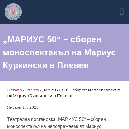
„МАРИУС 50“ – сборен
моноспектакъл на Мариус
Куркински в Плевен
Начало
»
Events
»
„МАРИУС 50“ – сборен моноспектакъл
на Мариус Куркински в Плевен
Януари 17, 2020
Театрална постановка „МАРИУС 50“ – сборен
моноспектакъл на неподражаемият Мариус