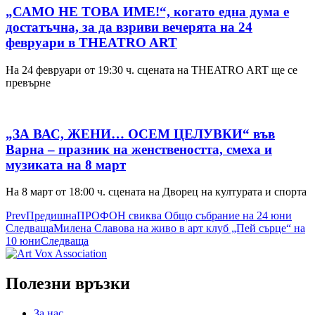
„САМО НЕ ТОВА ИМЕ!“, когато една дума е
достатъчна, за да взриви вечерята на 24
февруари в THEATRO ART
На 24 февруари от 19:30 ч. сцената на THEATRO ART ще се
превърне
„ЗА ВАС, ЖЕНИ… ОСЕМ ЦЕЛУВКИ“ във
Варна – празник на женствеността, смеха и
музиката на 8 март
На 8 март от 18:00 ч. сцената на Дворец на културата и спорта
Prev
Предишна
ПРОФОН свиква Общо събрание на 24 юни
Следваща
Милена Славова на живо в арт клуб „Пей сърце“ на
10 юни
Следваща
Полезни връзки
За нас