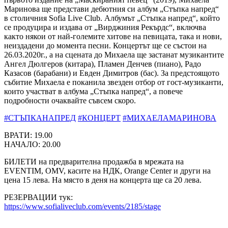
Маринова ще представи дебютния си албум „Стъпка напред“
в столичния Sofia Live Club. Албумът „Стъпка напред“, който
се продуцира и издава от „Вирджиния Рекърдс“, включва
както някои от най-големите хитове на певицата, така и нови,
неиздадени до момента песни. Концертът ще се състои на
26.03.2020г., а на сцената до Михаела ще застанат музикантите
Ангел Дюлгеров (китара), Пламен Денчев (пиано), Радо
Казасов (барабани) и Евден Димитров (бас). За предстоящото
събитие Михаела е поканила звезден отбор от гост-музиканти,
които участват в албума „Стъпка напред“, а повече
подробности очаквайте съвсем скоро.
#СТЪПКАНАПРЕД
#КОНЦЕРТ
#МИХАЕЛАМАРИНОВА
ВРАТИ: 19.00
НАЧАЛО: 20.00
БИЛЕТИ на предварителна продажба в мрежата на
EVENTIM, OMV, касите на НДК, Orange Center и други на
цена 15 лева. На място в деня на концерта ще са 20 лева.
РЕЗЕРВАЦИИ тук:
https://www.sofialiveclub.com/events/2185/stage