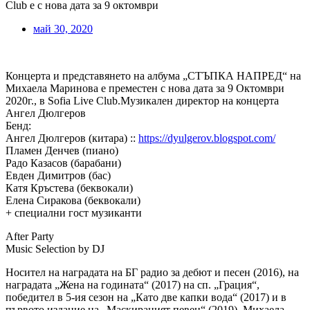
Club е с нова дата за 9 октомври
май 30, 2020
Концерта и представянето на албума „СТЪПКА НАПРЕД“ на
Михаела Маринова е преместен с нова дата за 9 Октомври
2020г., в Sofia Live Club.
Музикален директор на концерта
Ангел Дюлгеров
Бенд:
Ангел Дюлгеров (китара) ::
https://dyulgerov.blogspot.com/
Пламен Денчев (пиано)
Радо Казасов (барабани)
Евден Димитров (бас)
Катя Кръстева (беквокали)
Елена Сиракова (беквокали)
+ специални гост музиканти
After Party
Music Selection by DJ
Носител на наградата на БГ радио за дебют и песен (2016), на
наградата „Жена на годината“ (2017) на сп. „Грация“,
победител в 5-ия сезон на „Като две капки вода“ (2017) и в
първото издание на „Маскираният певец“ (2019), Михаела