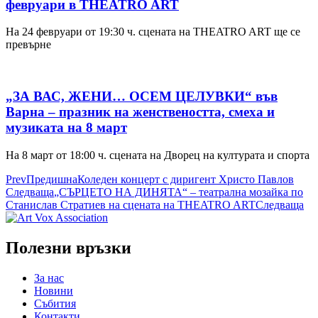
февруари в THEATRO ART
На 24 февруари от 19:30 ч. сцената на THEATRO ART ще се
превърне
„ЗА ВАС, ЖЕНИ… ОСЕМ ЦЕЛУВКИ“ във
Варна – празник на женствеността, смеха и
музиката на 8 март
На 8 март от 18:00 ч. сцената на Дворец на културата и спорта
Prev
Предишна
Коледен концерт с диригент Христо Павлов
Следваща
„СЪРЦЕТО НА ДИНЯТА“ – театрална мозайка по
Станислав Стратиев на сцената на THEATRO ART
Следваща
Полезни връзки
За нас
Новини
Събития
Контакти