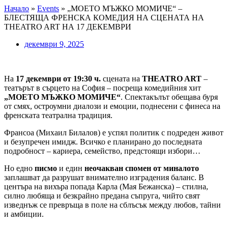
Начало
»
Events
»
„МОЕТО МЪЖКО МОМИЧЕ“ –
БЛЕСТЯЩА ФРЕНСКА КОМЕДИЯ НА СЦЕНАТА НА
THEATRO ART НА 17 ДЕКЕМВРИ
декември 9, 2025
На
17 декември от 19:30 ч.
сцената на
THEATRO ART
–
театърът в сърцето на София – посреща комедийния хит
„МОЕТО МЪЖКО МОМИЧЕ“
. Спектакълът обещава буря
от смях, остроумни диалози и емоции, поднесени с финеса на
френската театрална традиция.
Франсоа (Михаил Билалов) е успял политик с подреден живот
и безупречен имидж. Всичко е планирано до последната
подробност – кариера, семейство, предстоящи избори…
Но едно
писмо
и един
неочакван спомен от миналото
заплашват да разрушат внимателно изградения баланс. В
центъра на вихъра попада Карла (Мая Бежанска) – стилна,
силно любяща и безкрайно предана съпруга, чийто свят
изведнъж се превръща в поле на сблъсък между любов, тайни
и амбиции.