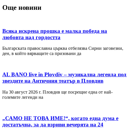
Още новини
Всяка искрена прошка е малка победа на
любовта над гордостта
Българската православна църква отбелязва Сирни заговезни,
ден, в който вярващите са призовани да
AL BANO live in Plovdiv – музикална легенда под
звездите на Античния театър в Пловдив
На 30 август 2026 г. Пловдив ще посрещне една от най-
големите легенди на
„САМО НЕ ТОВА ИМЕ!“, когато една дума е
достатъчна, за да взриви вечерята на 24