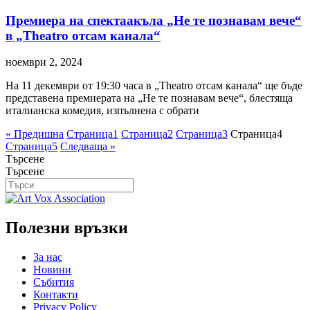
Премиера на спектаакъла „Не те познавам вече“
в „Theatro отсам канала“
ноември 2, 2024
На 11 декември от 19:30 часа в „Theatro отсам канала“ ще бъде
представена премиерата на „Не те познавам вече“, блестяща
италианска комедия, изпълнена с обрати
« Предишна
Страница
1
Страница
2
Страница
3
Страница
4
Страница
5
Следваща »
Търсене
Търсене
Полезни връзки
За нас
Новини
Събития
Контакти
Privacy Policy