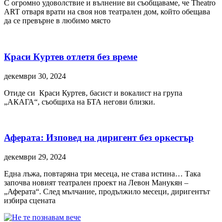
С огромно удоволствие и вълнение ви съобщаваме, че Theatro
ART отваря врати на своя нов театрален дом, който обещава
да се превърне в любимо място
Краси Куртев отлетя без време
декември 30, 2024
Отиде си Краси Куртев, басист и вокалист на група
„АКАГА“, съобщиха на БТА негови близки.
Аферата: Изповед на диригент без оркестър
декември 29, 2024
Една лъжа, повтаряна три месеца, не става истина… Така
започва новият театрален проект на Левон Манукян –
„Аферата“. След мълчание, продължило месеци, диригентът
избира сцената