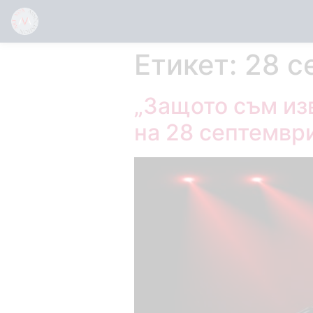
Етикет:
28 с
„Защото съм из
на 28 септември