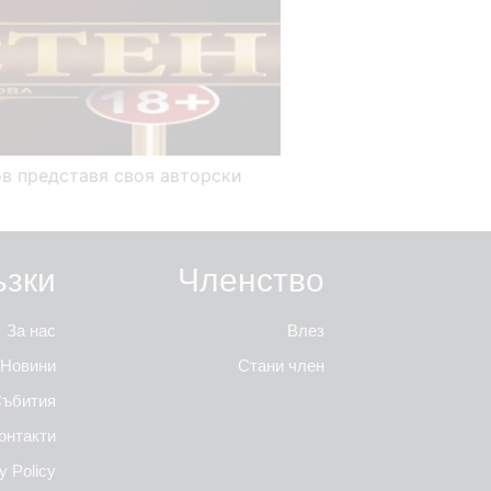
ов представя своя авторски
ъзки
Членство
За нас
Влез
Новини
Стани член
ъбития
онтакти
y Policy