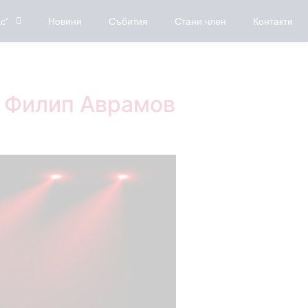
с“
Новини
Събития
Стани член
Контакти
а Филип Аврамов