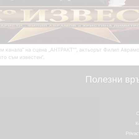
ам канала“ на сцена „АНТРАКТ““, актьорът Филип Аврам
то съм известен“.
Полезни вр
С
К
Privac