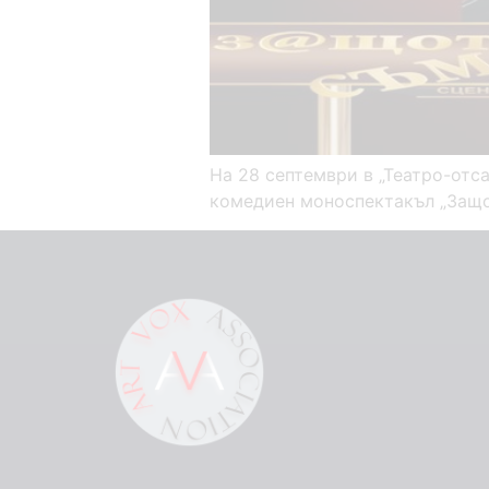
На 28 септември в „Театро-отс
комедиен моноспектакъл „Защо