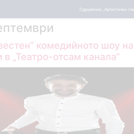
Сдружение „Артистичен гла
ептември
вестен“ комедийното шоу н
 в „Театро-отсам канала“