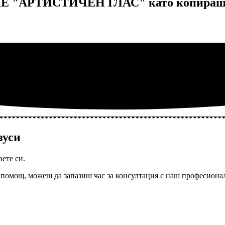
Е "АРТИСТИЧЕН ГЛАС" като копираш 
зуси
вете си.
помощ, можеш да запазиш час за консултация с наш професионал