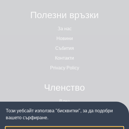
Полезни връзки
За нас
Новини
Събития
Контакти
Privacy Policy
Членство
Влез
Този уебсайт използва "бисквитки", за да подобри
Стани член
вашето сърфиране.