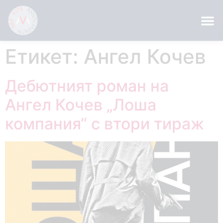
Етикет:
Ангел Кочев
Дебютният роман на
Ангел Кочев „Лоша
компания“ с втори тираж