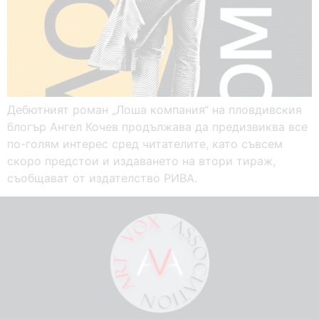
Дебютният роман „Лоша компания“ на пловдивския
блогър Ангел Кочев продължава да предизвиква все
по-голям интерес сред читателите, като съвсем
скоро предстои и издаването на втори тираж,
съобщават от издателство РИВА.