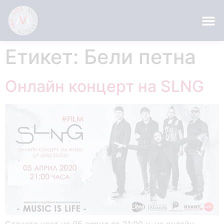
Етикет:
Бели петна
Онлайн концерт на SLNG