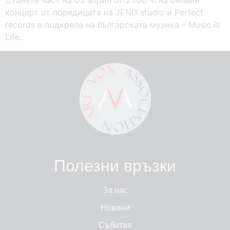
Станете част на 05 aприл от 21:00 ч. на онлайн
концерт от поредицата на JENG studio и Perfect
records в подкрепа на българската музика – Music is
Life.
Полезни връзки
За нас
Новини
Събития