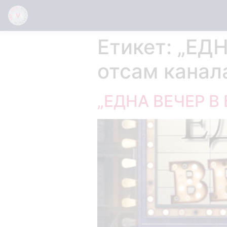
Етикет:
„ЕДН
отсам канала
„ЕДНА ВЕЧЕР В 