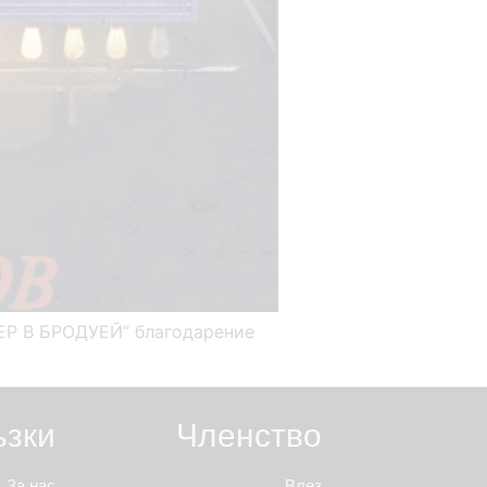
ЕЧЕР В БРОДУЕЙ“ благодарение
ъзки
Членство
За нас
Влез