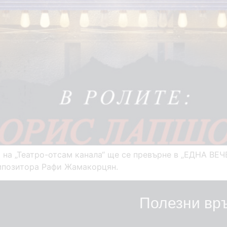
та на „Театро-отсам канала“ ще се превърне в „ЕДНА В
мпозитора Рафи Жамакорцян.
Полезни вр