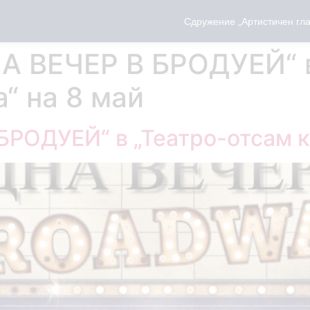
Сдружение „Артистичен гла
А ВЕЧЕР В БРОДУЕЙ“ в
“ на 8 май
БРОДУЕЙ“ в „Театро-отсам к