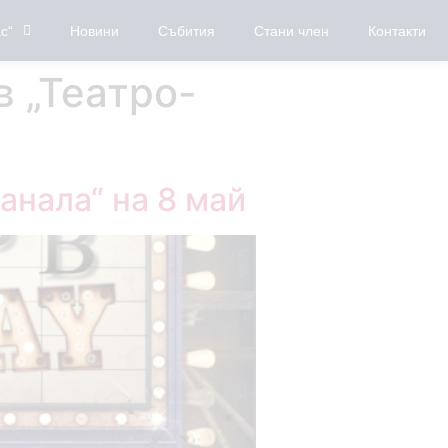
с“
Новини
Събития
Стани член
Контакти
 „Театро-
анала“ на 8 май