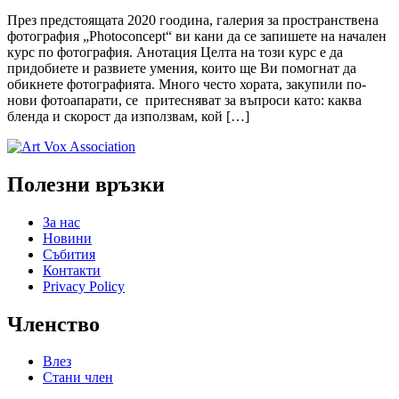
През предстоящата 2020 гоодина, галерия за пространствена
фотография „Photoconcept“ ви кани да се запишете на начален
курс по фотография. Анотация Целта на този курс е да
придобиете и развиете умения, които ще Ви помогнат да
обикнете фотографията. Много често хората, закупили по-
нови фотоапарати, се притесняват за въпроси като: каква
бленда и скорост да използвам, кой […]
Полезни връзки
За нас
Новини
Събития
Контакти
Privacy Policy
Членство
Влез
Стани член