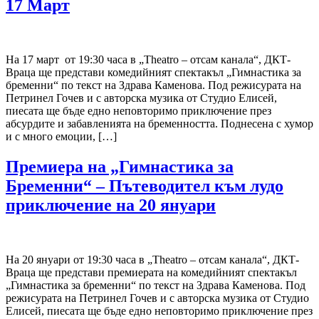
17 Март
На 17 март от 19:30 часа в „Theatro – отсам канала“, ДКТ-
Враца ще представи комедийният спектакъл „Гимнастика за
бременни“ по текст на Здрава Каменова. Под режисурата на
Петринел Гочев и с авторска музика от Студио Елисей,
пиесата ще бъде едно неповторимо приключение през
абсурдите и забавленията на бременността. Поднесена с хумор
и с много емоции, […]
Премиера на „Гимнастика за
Бременни“ – Пътеводител към лудо
приключение на 20 януари
На 20 януари от 19:30 часа в „Theatro – отсам канала“, ДКТ-
Враца ще представи премиерата на комедийният спектакъл
„Гимнастика за бременни“ по текст на Здрава Каменова. Под
режисурата на Петринел Гочев и с авторска музика от Студио
Елисей, пиесата ще бъде едно неповторимо приключение през