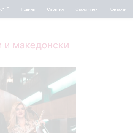
с“
Новини
Събития
Стани член
Контакти
и и македонски