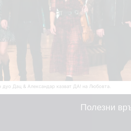
о дуо Дац & Александар казват ДА! на Любовта.
Полезни вр