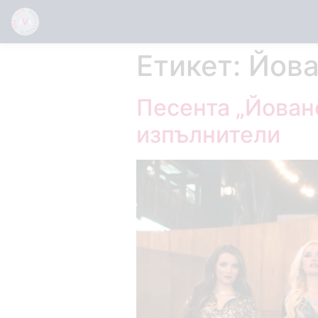
Етикет:
Йова
Песента „Йован
изпълнители