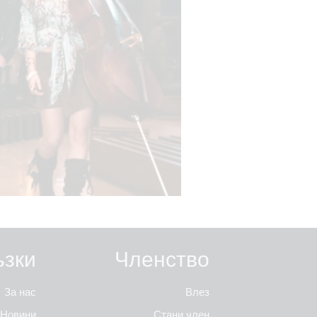
ъзки
Членство
За нас
Влез
Новини
Стани член