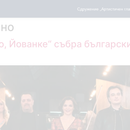
Сдружение „Артистичен гла
но
о, Йованке“ събра българск