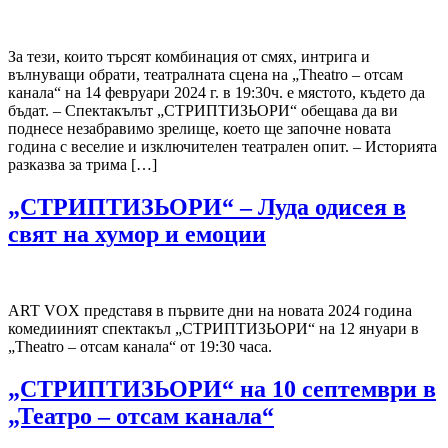
За тези, които търсят комбинация от смях, интрига и
вълнуващи обрати, театралната сцена на „Theatro – отсам
канала“ на 14 февруари 2024 г. в 19:30ч. е мястото, където да
бъдат. – Спектакълът „СТРИПТИЗЬОРИ“ обещава да ви
поднесе незабравимо зрелище, което ще започне новата
година с веселие и изключителен театрален опит. – Историята
разказва за трима […]
„СТРИПТИЗЬОРИ“ – Луда одисея в
свят на хумор и емоции
ART VOX представя в първите дни на новата 2024 година
комедииният спектакъл „СТРИПТИЗЬОРИ“ на 12 януари в
„Theatro – отсам канала“ от 19:30 часа.
„СТРИПТИЗЬОРИ“ на 10 септември в
„Театро – отсам канала“