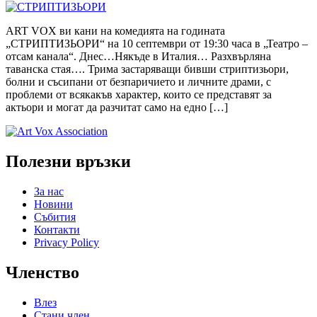
ART VOX ви кани на комедията на годината
„СТРИПТИЗЬОРИ“ на 10 септември от 19:30 часа в „Театро –
отсам канала“. Днес…Някъде в Италия… Разхвърляна
таванска стая…. Трима застаряващи бивши стриптизьори,
болни и съсипани от безпаричието и личните драми, с
проблеми от всякакъв характер, които се представят за
актьори и могат да разчитат само на едно […]
Полезни връзки
За нас
Новини
Събития
Контакти
Privacy Policy
Членство
Влез
Стани член