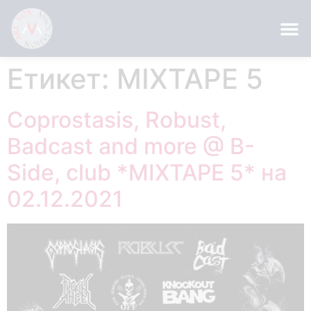
Етикет:
MIXTAPE 5
Coprostasis, Robust,
Badcast and more @ B-
Side, club *MIXTAPE 5* на
02.12.2021