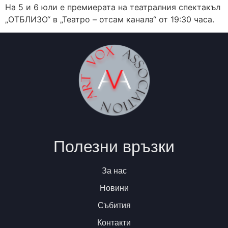
На 5 и 6 юли е премиерата на театралния спектакъл
„ОТБЛИЗО“ в „Театро – отсам канала“ от 19:30 часа.
Полезни връзки
За нас
Новини
Събития
Контакти