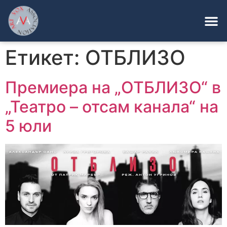
Етикет:
ОТБЛИЗО
Премиера на „ОТБЛИЗО“ в
„Театро – отсам канала“ на
5 юли