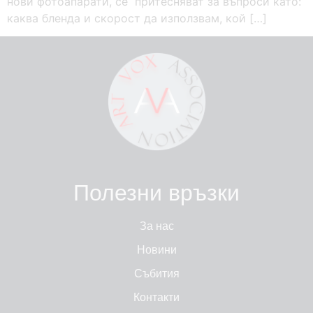
нови фотоапарати, се притесняват за въпроси като:
каква бленда и скорост да използвам, кой […]
Полезни връзки
За нас
Новини
Събития
Контакти