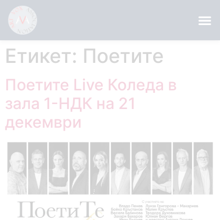
Етикет:
Поетите
Поетите Live Коледа в
зала 1-НДК на 21
декември