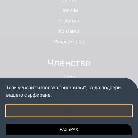
Новини
Събития
Контакти
Privacy Policy
Членство
Влез
Този уебсайт използва "бисквитки", за да подобри
Стани член
вашето сърфиране.
ОЩЕ
Последвайте ни
РАЗБРАХ