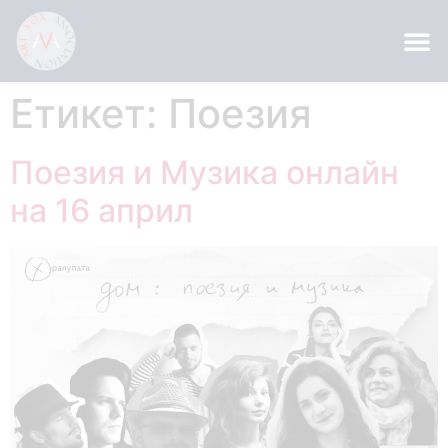
Етикет:
Поезия
Поезия и Музика онлайн
на 16 април