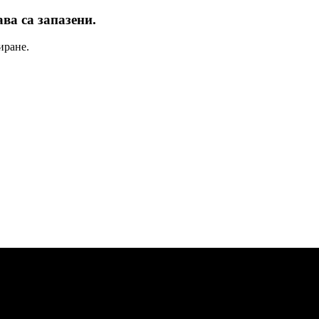
ва са запазени.
иране.