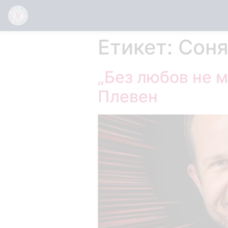
Етикет:
Соня
„Без любов не 
Плевен