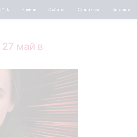
с“
Новини
Събития
Стани член
Контакти
 27 май в