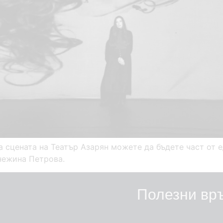
на сцената на Театър Азарян можете да бъдете част от 
нежина Петрова.
Полезни вр