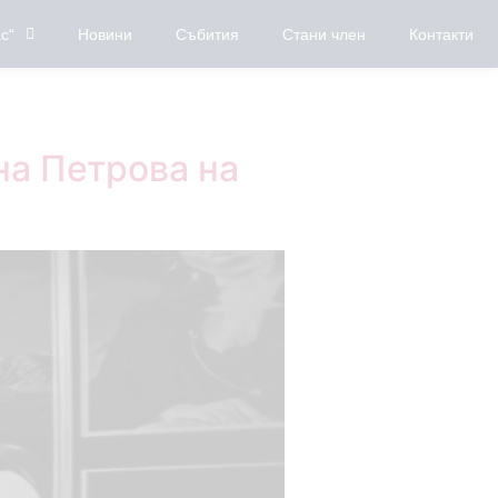
с“
Новини
Събития
Стани член
Контакти
на Петрова на