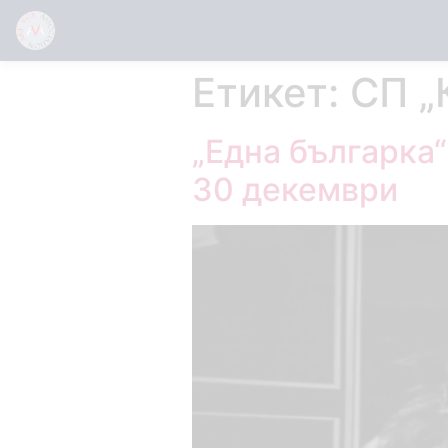
Етикет:
СП „
„Една българка
30 декември