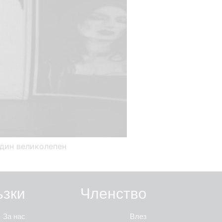
един великолепен
ъзки
Членство
За нас
Влез