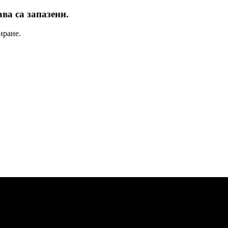
ва са запазени.
иране.