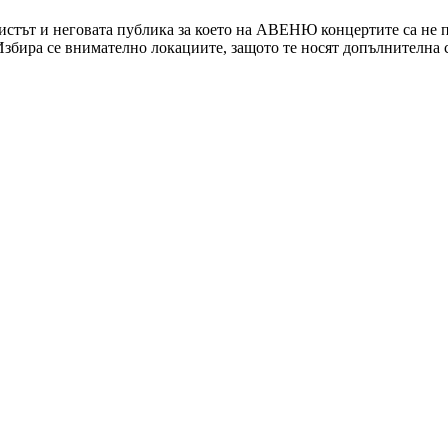
стът и неговата публика за което на АВЕНЮ концертите са не пр
 Избира се внимателно локациите, защото те носят допълнителна 