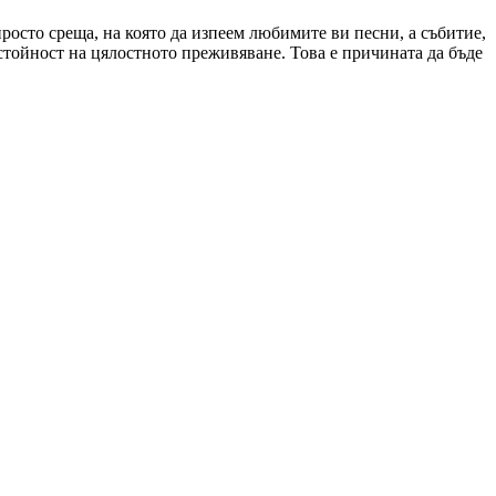
осто среща, на която да изпеем любимите ви песни, а събитие,
стойност на цялостното преживяване. Това е причината да бъде