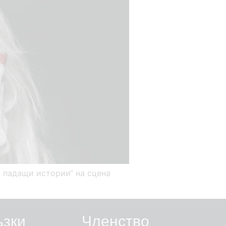
о падащи истории“ на сцена
ъзки
Членство