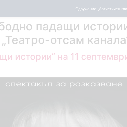
Сдружение „Артистичен гла
бодно падащи истории“
 „Театро-отсам канала
и истории“ на 11 септември