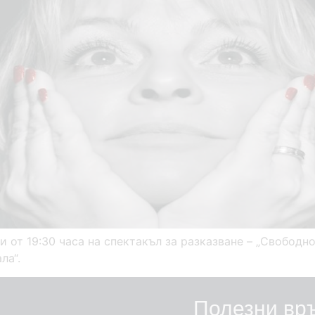
и от 19:30 часа на спектакъл за разказване – „Свободн
ла“.
Полезни вр