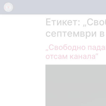
Етикет:
„Сво
септември в
„Свободно падащ
отсам канала“