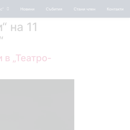
с“
Новини
Събития
Стани член
Контакти
 на 11
“
 в „Театро-