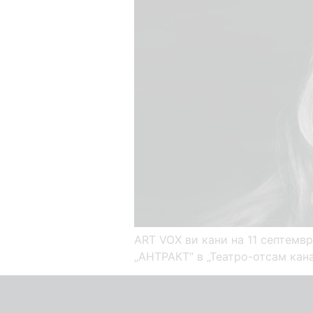
ART VOX ви кани на 11 септемвр
„АНТРАКТ“ в „Театро-отсам кана