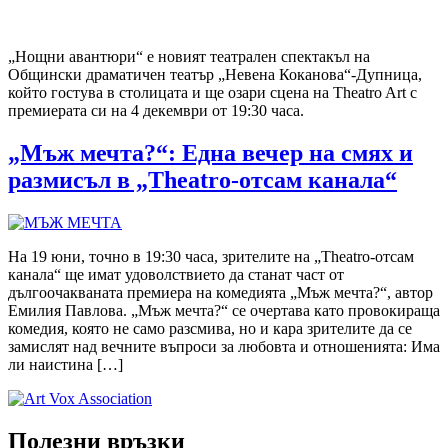
„Нощни авантюри“ е новият театрален спектакъл на
Общински драматичен театър „Невена Коканова“-Дупница,
който гостува в столицата и ще озари сцена на Theatro Art с
премиерата си на 4 декември от 19:30 часа.
„Мъж мечта?“: Една вечер на смях и
размисъл в „Theatro-отсам канала“
На 19 юни, точно в 19:30 часа, зрителите на „Theatro-отсам
канала“ ще имат удоволствието да станат част от
дългоочакваната премиера на комедията „Мъж мечта?“, автор
Емилия Павлова. „Мъж мечта?“ се очертава като провокираща
комедия, която не само разсмива, но и кара зрителите да се
замислят над вечните въпроси за любовта и отношенията: Има
ли наистина […]
Полезни връзки