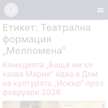
Етикет:
Театрална
формация
„Мелпомена“
Комедията „Баща ми се
казва Мария“ идва в Дом
на културата „Искър“ през
февруари 2026