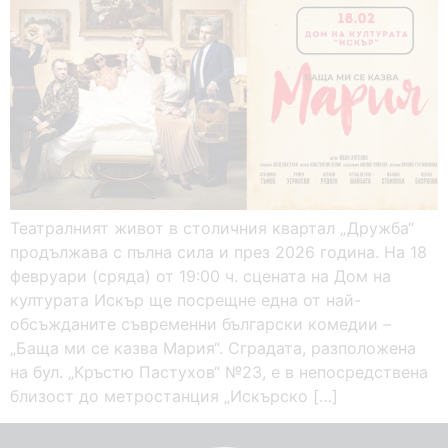
Театралният живот в столичния квартал „Дружба“
продължава с пълна сила и през 2026 година. На 18
февруари (сряда) от 19:00 ч. сцената на Дом на
културата Искър ще посрещне една от най-
обсъжданите съвременни български комедии –
„Баща ми се казва Мария“. Сградата, разположена
на бул. „Кръстю Пастухов“ №23, е в непосредствена
близост до метростанция „Искърско […]