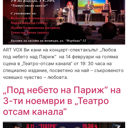
ART VOX Ви кани на концерт-спектакълът „Любов
под небето над Париж“ на 14 февруари на голяма
сцена в „Театро-отсам канала“ от 19: 30 часа на
специално издание, посветено на най – съкровеното
човешко чувство – любовта.
„Под небето на Париж“ на
3-ти ноември в „Театро
отсам канала“