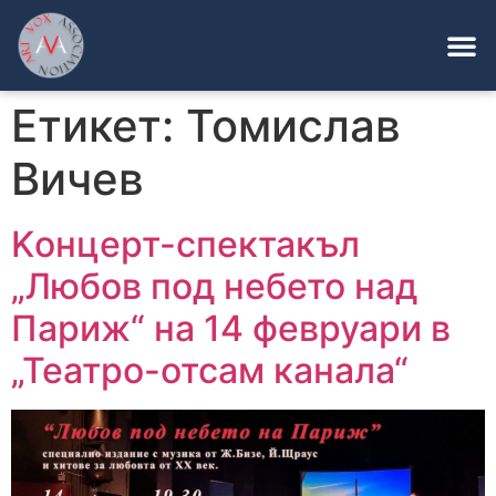
Етикет:
Томислав
Вичев
Kонцерт-спектакъл
„Любов под небето над
Париж“ на 14 февруари в
„Театро-отсам канала“