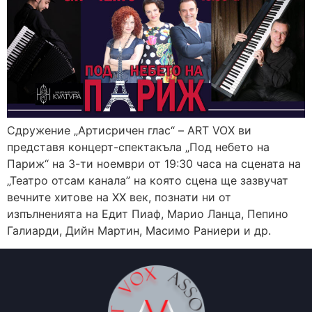
Сдружение „Артисричен глас“ – ART VOX ви
представя концерт-спектакъла „Под небето на
Париж“ на 3-ти ноември от 19:30 часа на сцената на
„Театро отсам канала” на която сцена ще зазвучат
вечните хитове на ХХ век, познати ни от
изпълненията на Едит Пиаф, Марио Ланца, Пепино
Галиарди, Дийн Мартин, Масимо Раниери и др.