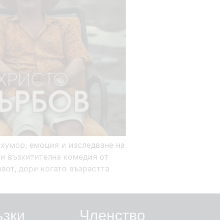
а хумор, емоция и изследване на
зи възхитителна комедия от
вот, дори когато възрастта
ъзки
Членство