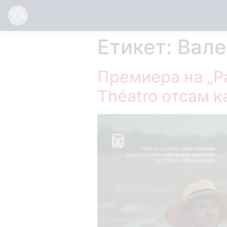
Етикет:
Вале
Премиера на „Р
Théatro отсам к