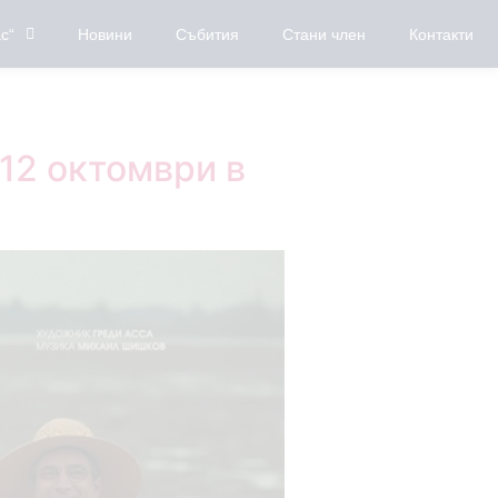
с“
Новини
Събития
Стани член
Контакти
12 октомври в