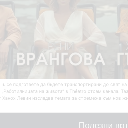
0 ч. се подгответе да бъдете транспортирани до свят н
 „Работилницата на живота“ в Théatro отсам канала. Та
 Ханох Левин изследва темата за стремежа към нов жи
Полезни вр