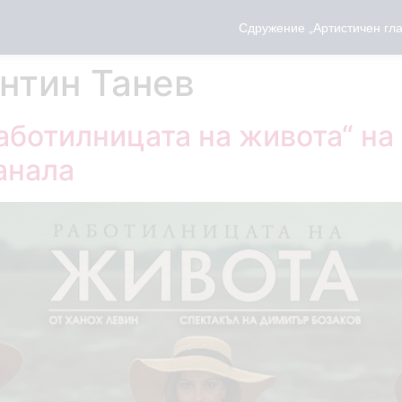
Сдружение „Артистичен гла
нтин Танев
аботилницата на живота“ на 
анала