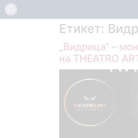
Етикет:
Вид
„Видрица“ – мо
на THEATRO AR