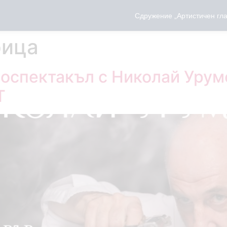
Сдружение „Артистичен гла
рица
носпектакъл с Николай Урум
T