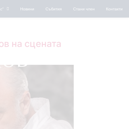
с“
Новини
Събития
Стани член
Контакти
ов на сцената