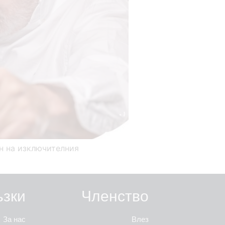
ин на изключителния
ъзки
Членство
За нас
Влез