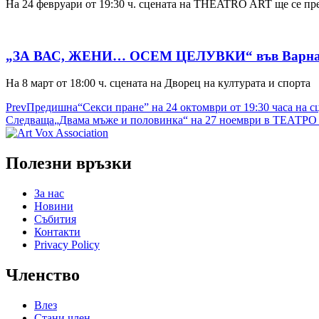
На 24 февруари от 19:30 ч. сцената на THEATRO ART ще се пр
„ЗА ВАС, ЖЕНИ… ОСЕМ ЦЕЛУВКИ“ във Варна – пр
На 8 март от 18:00 ч. сцената на Дворец на културата и спорта
Prev
Предишна
“Секси пране” на 24 октомври от 19:30 часа на с
Следваща
„Двама мъже и половинка“ на 27 ноември в ТЕА
Полезни връзки
За нас
Новини
Събития
Контакти
Privacy Policy
Членство
Влез
Стани член