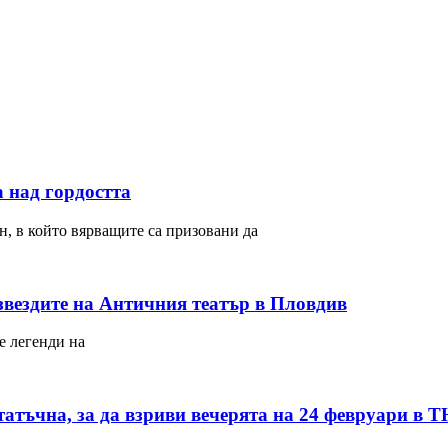
 над гордостта
н, в който вярващите са призовани да
 звездите на Античния театър в Пловдив
е легенди на
атъчна, за да взриви вечерята на 24 февруари 