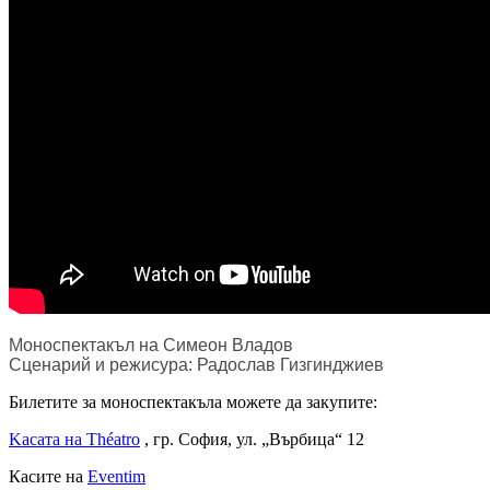
Моноспектакъл на Симеон Владов
Сценарий и режисура: Радослав Гизгинджиев
Билетите за моноспектакъла можете да закупите:
Kасата на Théatro
, гр. София, ул. „Върбица“ 12
Касите на
Eventim