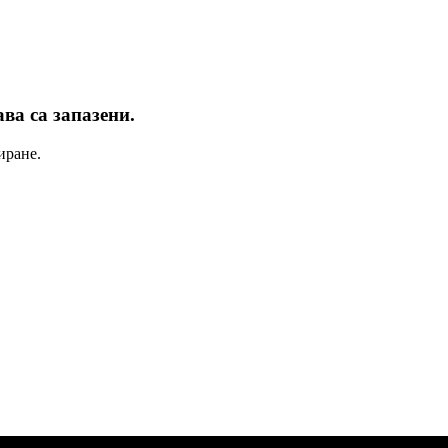
ва са запазени.
иране.