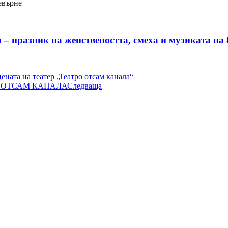
евърне
азник на женствеността, смеха и музиката на 
цената на театер „Театро отсам канала“
ТРО ОТСАМ КАНАЛА
Следваща