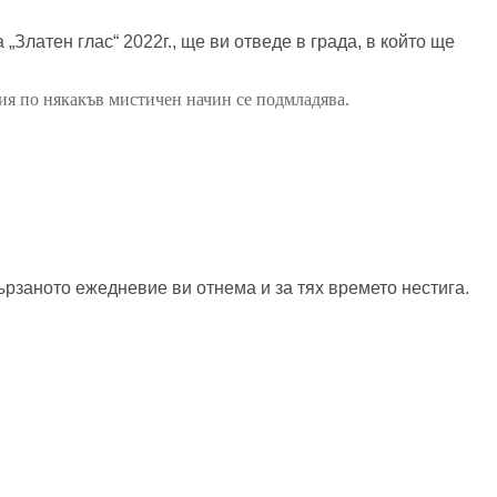
 „Златен глас“ 2022г.,
ще ви
отведе
в града, в който ще
ория по някакъв мистичен начин се подмладява.
ързаното ежедневие ви отнема и за тях времето нестига.