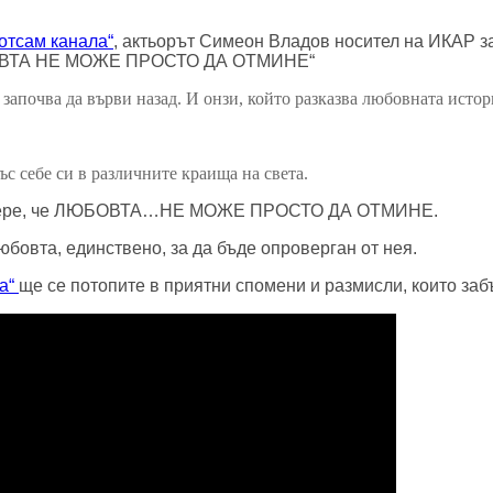
 отсам канала“
, актьорът Симеон Владов н
осител на ИКАР за
ЮБОВТА НЕ МОЖЕ ПРОСТО ДА ОТМИНЕ“
ри започва да върви назад. И онзи, който разказва любовната ист
ъс себе си в различните краища на света.
 разбере, че ЛЮБОВТА…НЕ МОЖЕ ПРОСТО ДА ОТМИНЕ.
юбовта, единствено, за да бъде опроверган от нея.
ла“
ще се потопите в приятни спомени и размисли, които заб