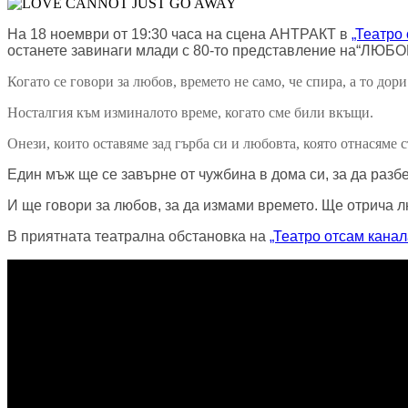
На 18 ноември от 19:30 часа на сцена АНТРАКТ в
„Театро
останете завинаги млад
и с 80-то представление на“Л
Когато се говори за любов, времето не само, че спира, а то до
Носталгия към изминалото време, когато сме били вкъщи.
Онези, които оставяме зад гърба си и любовта, която отнасяме с
Един мъж ще се завърне от чужбина в дома си, за да
И ще говори за любов, за да измами времето. Ще отрича л
В приятната театрална обстановка на
„Театро отсам кана