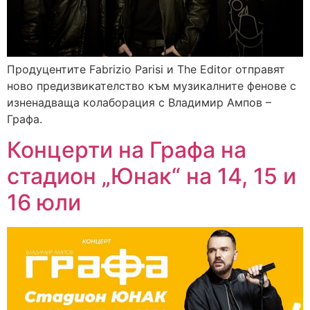
Продуцентите Fabrizio Parisi и The Editor отправят
ново предизвикателство към музикалните фенове с
изненадваща колаборация с Владимир Ампов –
Графа.
Концерти на Графа на
стадион „Юнак“ на 14, 15 и
16 юли