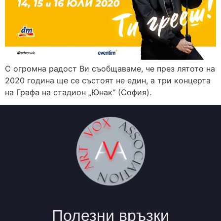
С огромна радост Ви съобщаваме, че през лятото на
2020 година ще се състоят не един, а три концерта
на Графа на стадион „Юнак“ (София).
Полезни връзки