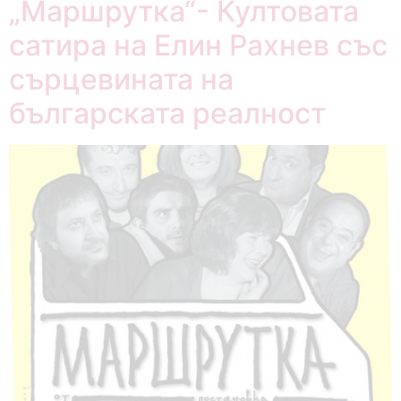
„Маршрутка“- Култовата
сатира на Елин Рахнев със
сърцевината на
българската реалност