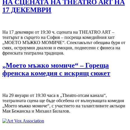
НА СЦЕНАТА НА THEATRO ART НА
17 ДЕКЕМВРИ
На 17 декември от 19:30 ч. сцената на THEATRO ART –
театърът в сърцето на София – посреща комедийния хит
„МОЕТО МЪЖКО МОМИЧЕ“. Спектакълът обещава буря от
смях, остроумни диалози и емоции, поднесени с финеса на
френската театрална традиция.
„Моето мъжко момиче“ – Гореща
френска комедия с искрящ сюжет
На 29 януари от 19:30 часа в „Theatro-отсам канала“,
театралната сцена ще бъде обсебена от вълнуващата комедия
„Моето мъжко момиче“, с участието на талантливите актьори
Мая Бежанска и Михаил Билалов.