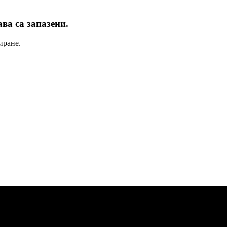
ва са запазени.
иране.