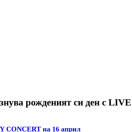
азнува рожденият си ден с L
Y CONCERT на 16 април